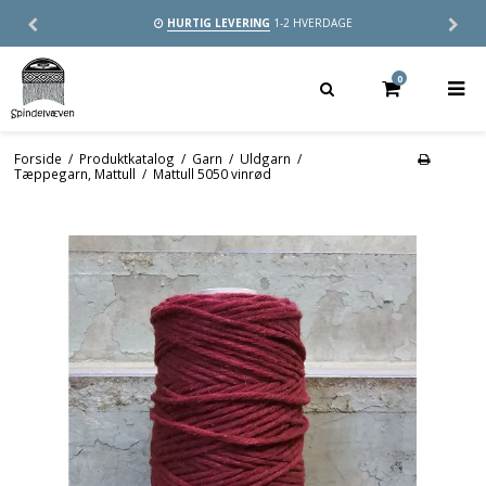
HURTIG LEVERING
1-2 HVERDAGE
0
Forside
/
Produktkatalog
/
Garn
/
Uldgarn
/
Tæppegarn, Mattull
/
Mattull 5050 vinrød