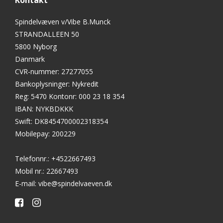
Spindelvæven v/Vibe B.Munck
STRANDALLEEN 50
5800 Nyborg
Danmark
CVR-nummer
:
27277055
Bankoplysninger
:
Nykredit
Reg: 5470 Kontonr: 000 23 18 354
IBAN: NYKBDKKK
Swift: DK8454700002318354
Mobilepay: 200229
Telefonnr.
:
+4522667493
Mobil nr.
:
22667493
E-mail
:
vibe@spindelvaeven.dk