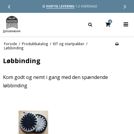
HURTIG LEVERING
1-2 HVERDAGE
0
Forside
/
Produktkatalog
/
KIT og startpakker
/
Løbbinding
Løbbinding
Kom godt og nemt i gang med den spændende
løbbinding