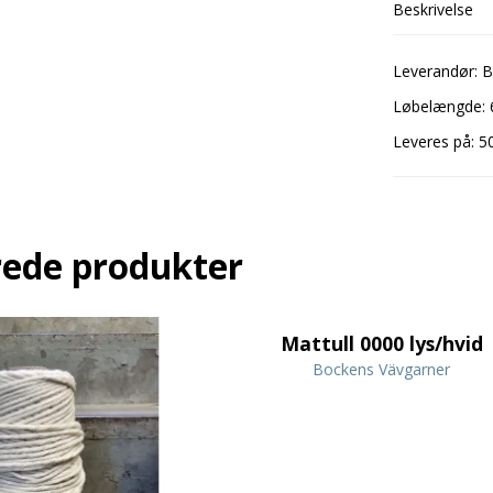
Beskrivelse
Leverandør: 
Løbelængde: 6
Leveres på: 5
rede produkter
Mattull 0000 lys/hvid
Bockens Vävgarner