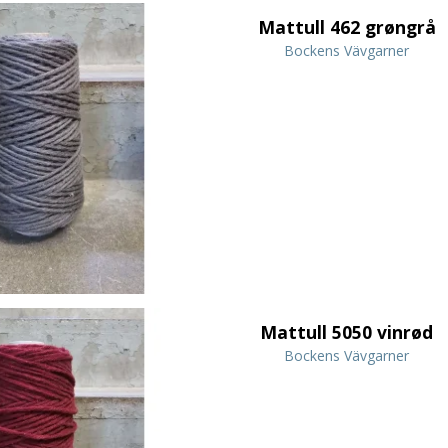
Mattull 462 grøngrå
Bockens Vävgarner
Mattull 5050 vinrød
Bockens Vävgarner