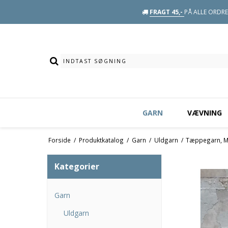
FRAGT 45,-
PÅ ALLE ORDRE 
GARN
VÆVNING
Forside
/
Produktkatalog
/
Garn
/
Uldgarn
/
Tæppegarn, Ma
Kategorier
Garn
Uldgarn