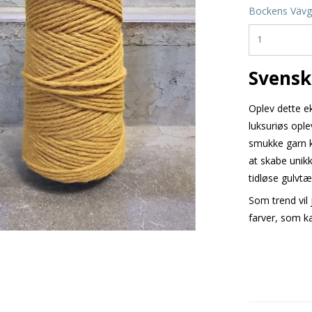
Bockens Vävg
Svensk 
Oplev dette ek
luksuriøs ople
smukke garn k
at skabe unikk
tidløse gulvtæ
Som trend vil
farver, som k