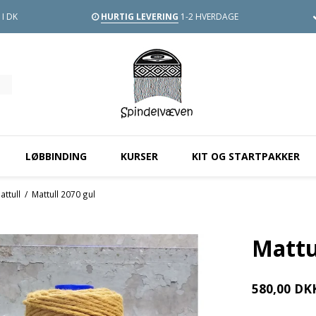
I DK
HURTIG LEVERING
1-2 HVERDAGE
LØBBINDING
KURSER
KIT OG STARTPAKKER
ttull
/
Mattull 2070 gul
Mattu
580,00 DK