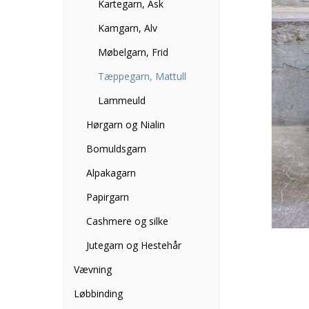
Kartegarn, Ask
Kamgarn, Alv
Møbelgarn, Frid
Tæppegarn, Mattull
Lammeuld
Hørgarn og Nialin
Bomuldsgarn
Alpakagarn
Papirgarn
Cashmere og silke
Jutegarn og Hestehår
Vævning
Løbbinding