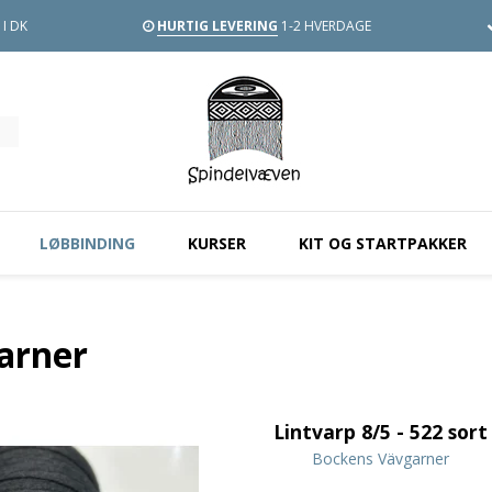
I DK
HURTIG LEVERING
1-2 HVERDAGE
LØBBINDING
KURSER
KIT OG STARTPAKKER
arner
Lintvarp 8/5 - 522 sort
Bockens Vävgarner