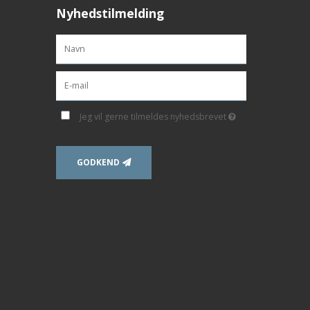
Nyhedstilmelding
Jeg vil gerne tilmeldes nyhedsbrevet
GODKEND