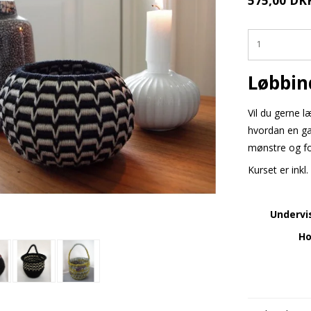
575,00 DK
Løbbin
Vil du gerne 
hvordan en ga
mønstre og f
Kurset er inkl
Undervi
Ho