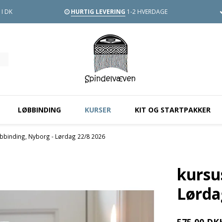
I DK
HURTIG LEVERING
1-2 HVERDAGE
LØBBINDING
KURSER
KIT OG STARTPAKKER
øbbinding, Nyborg - Lørdag 22/8 2026
kursu
Lørda