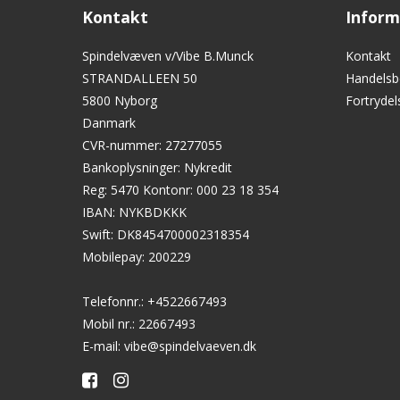
Kontakt
Inform
Spindelvæven v/Vibe B.Munck
Kontakt
STRANDALLEEN 50
Handelsb
5800 Nyborg
Fortryde
Danmark
CVR-nummer
:
27277055
Bankoplysninger
:
Nykredit
Reg: 5470 Kontonr: 000 23 18 354
IBAN: NYKBDKKK
Swift: DK8454700002318354
Mobilepay: 200229
Telefonnr.
:
+4522667493
Mobil nr.
:
22667493
E-mail
:
vibe@spindelvaeven.dk