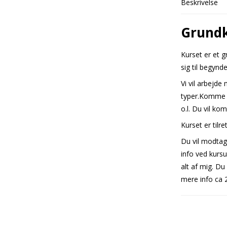
Beskrivelse
Grundk
Kurset er et 
sig til begynd
Vi vil arbejde
typer.Komme 
o.l. Du vil ko
Kurset er tilr
Du vil modtage
info ved kursu
alt af mig. Du
mere info ca 2