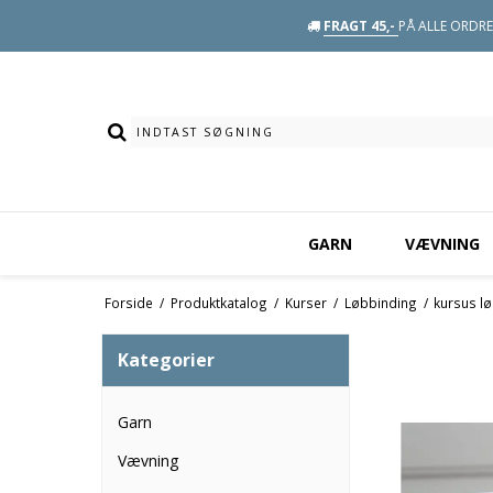
FRAGT 45,-
PÅ ALLE ORDRE 
GARN
VÆVNING
Forside
/
Produktkatalog
/
Kurser
/
Løbbinding
/
kursus l
Kategorier
Garn
Vævning