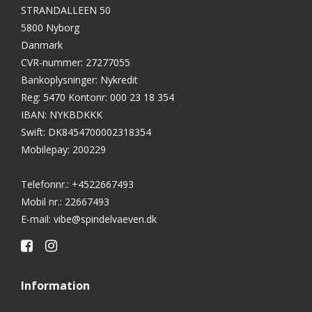
STRANDALLEEN 50
5800 Nyborg
Danmark
CVR-nummer
:
27277055
Bankoplysninger
:
Nykredit
Reg: 5470 Kontonr: 000 23 18 354
IBAN: NYKBDKKK
Swift: DK8454700002318354
Mobilepay: 200229
Telefonnr.
:
+4522667493
Mobil nr.
:
22667493
E-mail
:
vibe@spindelvaeven.dk
Information