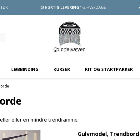
I DK
HURTIG LEVERING
1-2 HVERDAGE
LØBBINDING
KURSER
KIT OG STARTPAKKER
borde
orde
ller eller en mindre trendramme.
Gulvmodel, Trendbord