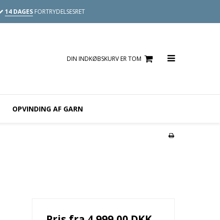
14 DAGES
FORTRYDELSESRET
DIN INDKØBSKURV ER TOM
OPVINDING AF GARN
Pris fra
4.999,00 DKK