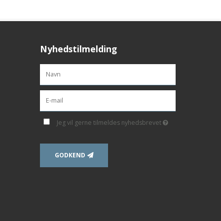
Nyhedstilmelding
Jeg vil gerne tilmeldes nyhedsbrevet
GODKEND