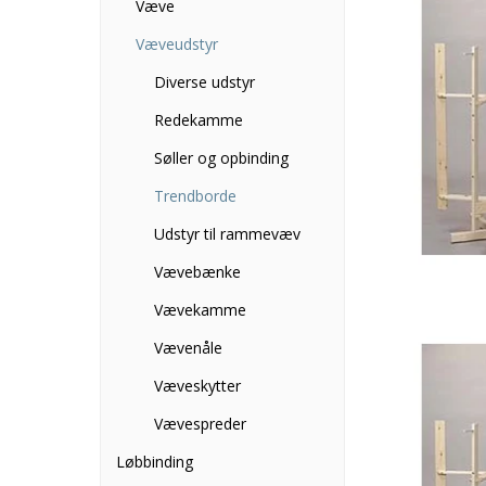
Væve
Væveudstyr
Diverse udstyr
Redekamme
Søller og opbinding
Trendborde
Udstyr til rammevæv
Vævebænke
Vævekamme
Vævenåle
Væveskytter
Vævespreder
Løbbinding