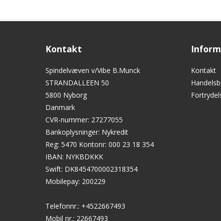
Kontakt
Inform
Spindelvæven v/Vibe B.Munck
Kontakt
STRANDALLEEN 50
Handelsb
5800 Nyborg
Fortryde
Danmark
CVR-nummer
:
27277055
Bankoplysninger
:
Nykredit
Reg: 5470 Kontonr: 000 23 18 354
IBAN: NYKBDKKK
Swift: DK8454700002318354
Mobilepay: 200229
Telefonnr.
:
+4522667493
Mobil nr.
:
22667493