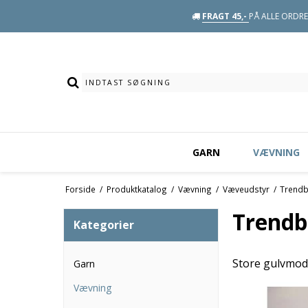
FRAGT 45,-
PÅ ALLE ORDRE 
GARN
VÆVNING
Forside
/
Produktkatalog
/
Vævning
/
Væveudstyr
/
Trend
Trendb
Kategorier
Store gulvmode
Garn
Vævning