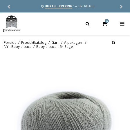
HURTIG LEVERING
1-2 HVERDAGE
0
Forside
/
Produktkatalog
/
Garn
/
Alpakagarn
/
NY - Baby alpaca
/
Baby alpaca - 64 Sage