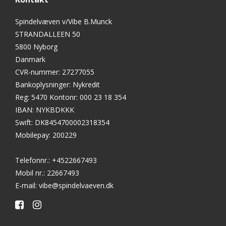
Spindelvæven v/Vibe B.Munck
STRANDALLEEN 50
5800 Nyborg
Danmark
CVR-nummer
:
27277055
Bankoplysninger
:
Nykredit
Reg: 5470 Kontonr: 000 23 18 354
IBAN: NYKBDKKK
Swift: DK8454700002318354
Mobilepay: 200229
Telefonnr.
:
+4522667493
Mobil nr.
:
22667493
E-mail
:
vibe@spindelvaeven.dk