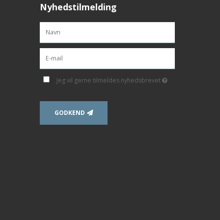
Nyhedstilmelding
Jeg vil gerne tilmeldes nyhedsbrevet
GODKEND