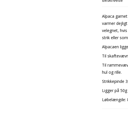
Beskrivelse
Alpaca garnet 
varmer dejligt
velegnet, hvis
strik eller so
Alpacaen ligge
Til skaftevæv
Til rammevævn
hul og rille.
Strikkepinde
Ligger på 50g
Løbelængde: 8