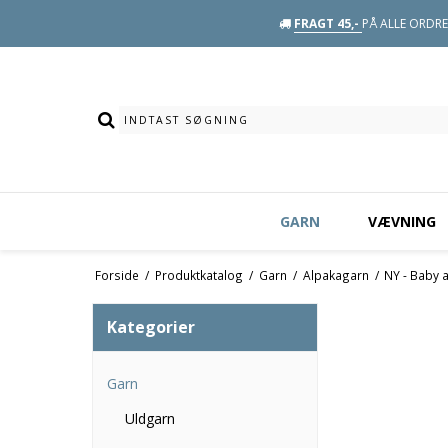
FRAGT 45,-
PÅ ALLE ORDRE 
GARN
VÆVNING
Forside
/
Produktkatalog
/
Garn
/
Alpakagarn
/
NY - Baby 
Kategorier
Garn
Uldgarn