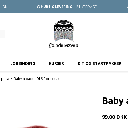
I DK
HURTIG LEVERING
1-2 HVERDAGE
LØBBINDING
KURSER
KIT OG STARTPAKKER
alpaca
/
Baby alpaca - 016 Bordeaux
Baby 
99,00 DKK