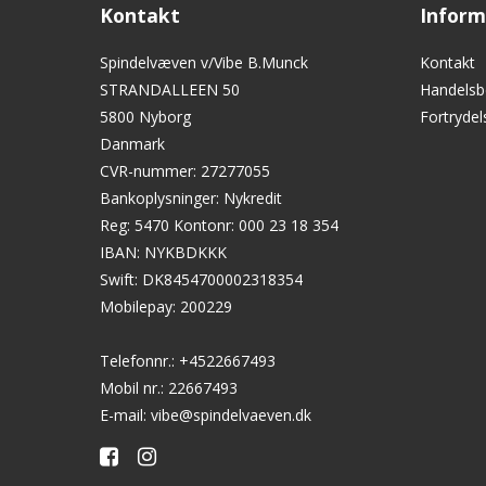
Kontakt
Inform
Spindelvæven v/Vibe B.Munck
Kontakt
STRANDALLEEN 50
Handelsb
5800 Nyborg
Fortryde
Danmark
CVR-nummer
:
27277055
Bankoplysninger
:
Nykredit
Reg: 5470 Kontonr: 000 23 18 354
IBAN: NYKBDKKK
Swift: DK8454700002318354
Mobilepay: 200229
Telefonnr.
:
+4522667493
Mobil nr.
:
22667493
E-mail
:
vibe@spindelvaeven.dk