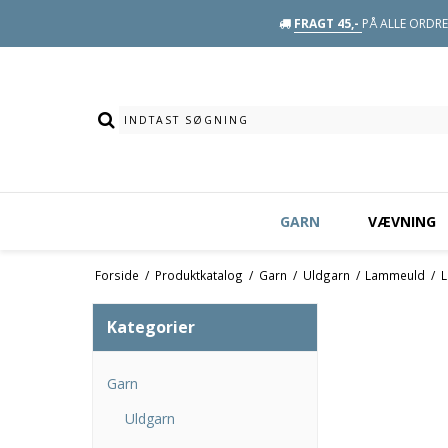
FRAGT 45,-
PÅ ALLE ORDRE 
GARN
VÆVNING
Forside
/
Produktkatalog
/
Garn
/
Uldgarn
/
Lammeuld
/
L
Kategorier
Garn
Uldgarn