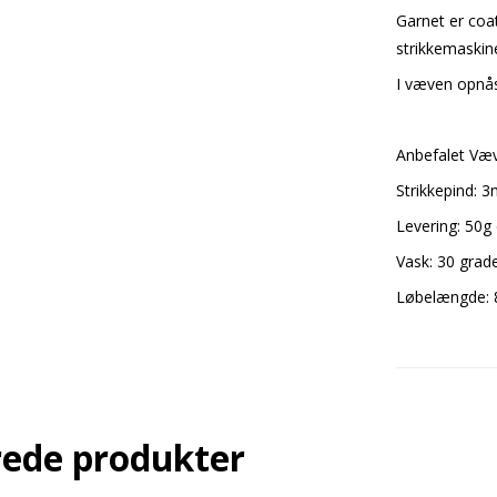
Garnet er coa
strikkemaskin
I væven opnås
Anbefalet Væ
Strikkepind: 
Levering: 50g
Vask: 30 grad
Løbelængde: 
rede produkter