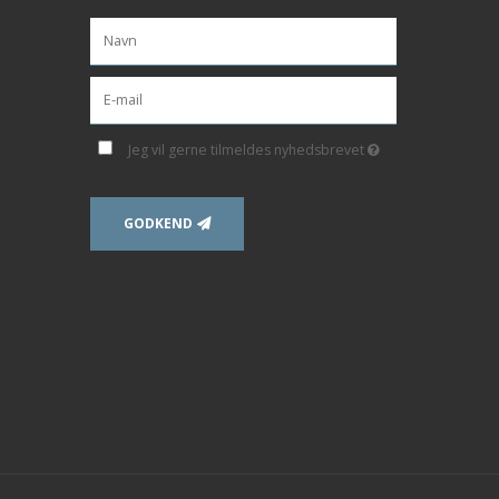
Jeg vil gerne tilmeldes nyhedsbrevet
GODKEND