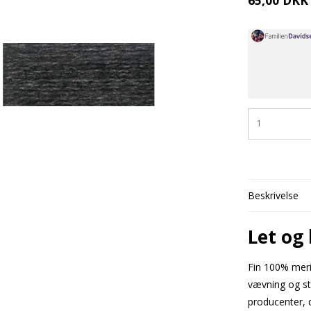
65,00 DKK
Beskrivelse
Let og 
Fin 100% meri
vævning og st
producenter, d