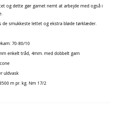
tet og dette gør garnet nemt at arbejde med også i
e.
 de smukkeste lettet og ekstra bløde tørklæder.
vkam: 70-80/10
3mm enkelt tråd, 4mm. med dobbelt garn
 cone
er uldvask
8500 m pr. kg. Nm 17/2