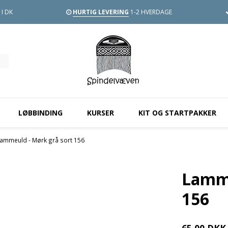
I DK
HURTIG LEVERING
1-2 HVERDAGE
LØBBINDING
KURSER
KIT OG STARTPAKKER
ammeuld - Mørk grå sort 156
Lamme
156