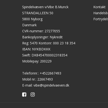
Spindelvæven v/Vibe B.Munck
Kontakt
STRANDALLEEN 50
Handelsb
5800 Nyborg
Fortryde
Danmark
CVR-nummer
:
27277055
Bankoplysninger
:
Nykredit
Reg: 5470 Kontonr: 000 23 18 354
IBAN: NYKBDKKK
Swift: DK8454700002318354
Mobilepay: 200229
Telefonnr.
:
+4522667493
Mobil nr.
:
22667493
E-mail
:
vibe@spindelvaeven.dk