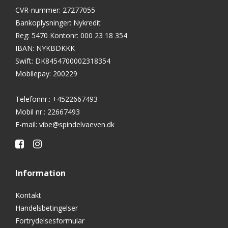
CVR-nummer
:
27277055
Bankoplysninger
:
Nykredit
Reg: 5470 Kontonr: 000 23 18 354
IBAN: NYKBDKKK
Swift: DK8454700002318354
Mobilepay: 200229
Telefonnr.
:
+4522667493
Mobil nr.
:
22667493
E-mail
:
vibe@spindelvaeven.dk
Information
Kontakt
Handelsbetingelser
Fortrydelsesformular