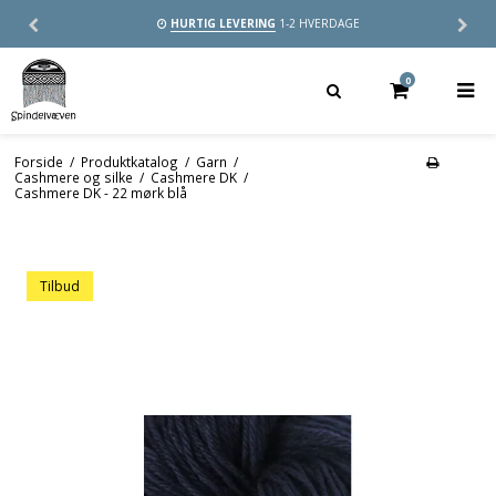
HURTIG LEVERING
1-2 HVERDAGE
0
Forside
/
Produktkatalog
/
Garn
/
Cashmere og silke
/
Cashmere DK
/
Cashmere DK - 22 mørk blå
Tilbud