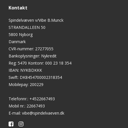
Kontakt
Spindelvæven v/Vibe B.Munck
STRANDALLEEN 50
5800 Nyborg
Danmark
CVR-nummer
:
27277055
Bankoplysninger
:
Nykredit
Reg: 5470 Kontonr: 000 23 18 354
IBAN: NYKBDKKK
Swift: DK8454700002318354
Mobilepay: 200229
Telefonnr.
:
+4522667493
Mobil nr.
:
22667493
E-mail
:
vibe@spindelvaeven.dk