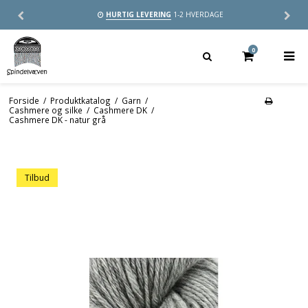
HURTIG LEVERING
1-2 HVERDAGE
0
Forside
/
Produktkatalog
/
Garn
/
Cashmere og silke
/
Cashmere DK
/
Cashmere DK - natur grå
Tilbud