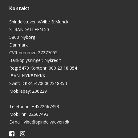
Kontakt
Spindelvæven v/Vibe B.Munck
STRANDALLEEN 50
5800 Nyborg
Danmark
CVR-nummer
:
27277055
Bankoplysninger
:
Nykredit
Reg: 5470 Kontonr: 000 23 18 354
IBAN: NYKBDKKK
Swift: DK8454700002318354
Mobilepay: 200229
Telefonnr.
:
+4522667493
Mobil nr.
:
22667493
E-mail
:
vibe@spindelvaeven.dk