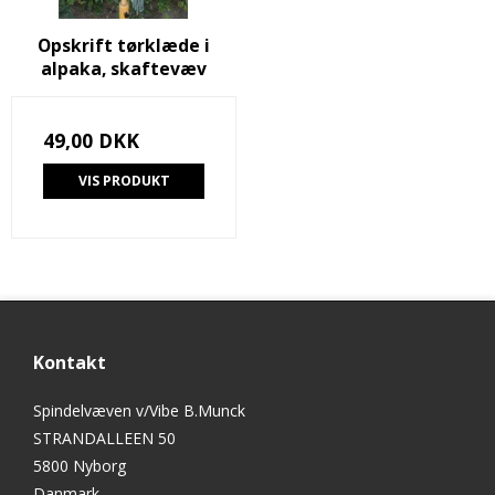
Opskrift tørklæde i
alpaka, skaftevæv
49,00 DKK
VIS PRODUKT
Kontakt
Spindelvæven v/Vibe B.Munck
STRANDALLEEN 50
5800 Nyborg
Danmark