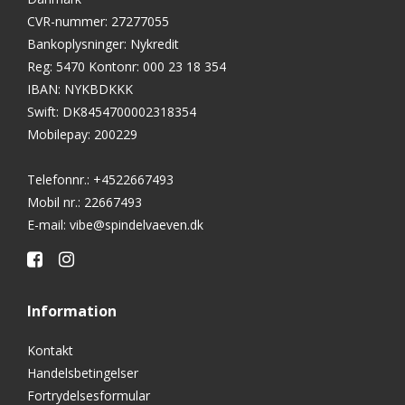
CVR-nummer
:
27277055
Bankoplysninger
:
Nykredit
Reg: 5470 Kontonr: 000 23 18 354
IBAN: NYKBDKKK
Swift: DK8454700002318354
Mobilepay: 200229
Telefonnr.
:
+4522667493
Mobil nr.
:
22667493
E-mail
:
vibe@spindelvaeven.dk
Information
Kontakt
Handelsbetingelser
Fortrydelsesformular