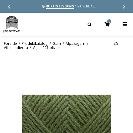
HURTIG LEVERING
1-2 HVERDAGE
0
Forside
/
Produktkatalog
/
Garn
/
Alpakagarn
/
Vilja - Indiecita
/
Vilja - 221 oliven