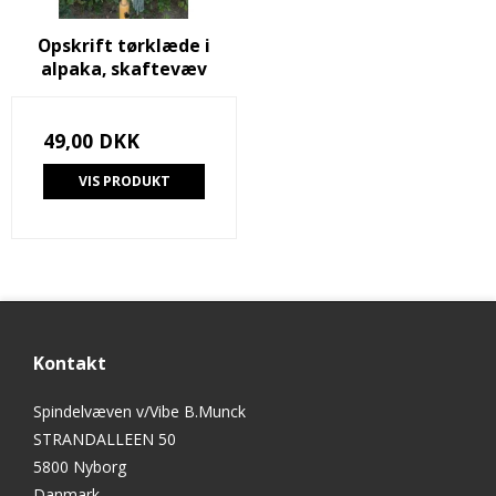
Opskrift tørklæde i
alpaka, skaftevæv
49,00 DKK
VIS PRODUKT
Kontakt
Spindelvæven v/Vibe B.Munck
STRANDALLEEN 50
5800 Nyborg
Danmark