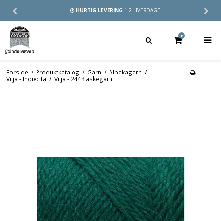
HURTIG LEVERING
1-2 HVERDAGE
0
Forside
/
Produktkatalog
/
Garn
/
Alpakagarn
/
Vilja - Indiecita
/
Vilja - 244 flaskegarn