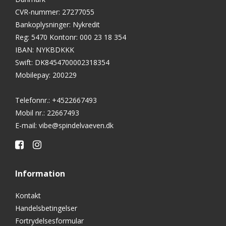
CVR-nummer
:
27277055
Bankoplysninger
:
Nykredit
Reg: 5470 Kontonr: 000 23 18 354
IBAN: NYKBDKKK
Swift: DK8454700002318354
Mobilepay: 200229
Telefonnr.
:
+4522667493
Mobil nr.
:
22667493
E-mail
:
vibe@spindelvaeven.dk
Information
Kontakt
Handelsbetingelser
Fortrydelsesformular