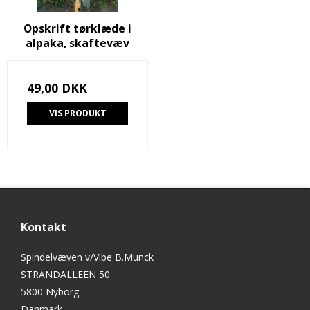
Opskrift tørklæde i
alpaka, skaftevæv
49,00 DKK
VIS PRODUKT
Kontakt
Spindelvæven v/Vibe B.Munck
STRANDALLEEN 50
5800 Nyborg
Danmark