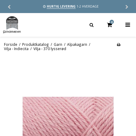
HURTIG LEVERING
1-2 HVERDAGE
0
Forside
/
Produktkatalog
/
Garn
/
Alpakagarn
/
Vilja - Indiecita
/
Vilja - 370 lysserød