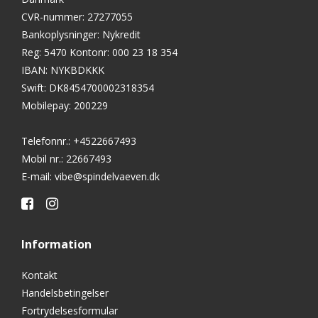
CVR-nummer
:
27277055
Bankoplysninger
:
Nykredit
Reg: 5470 Kontonr: 000 23 18 354
IBAN: NYKBDKKK
Swift: DK8454700002318354
Mobilepay: 200229
Telefonnr.
:
+4522667493
Mobil nr.
:
22667493
E-mail
:
vibe@spindelvaeven.dk
Information
Kontakt
Handelsbetingelser
Fortrydelsesformular