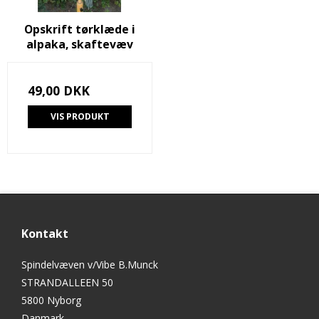
Opskrift tørklæde i
alpaka, skaftevæv
49,00 DKK
VIS PRODUKT
Kontakt
Spindelvæven v/Vibe B.Munck
STRANDALLEEN 50
5800 Nyborg
Danmark