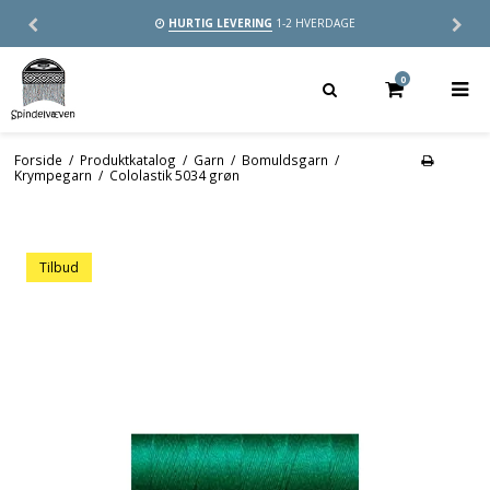
HURTIG LEVERING
1-2 HVERDAGE
0
Forside
/
Produktkatalog
/
Garn
/
Bomuldsgarn
/
Krympegarn
/
Cololastik 5034 grøn
Tilbud