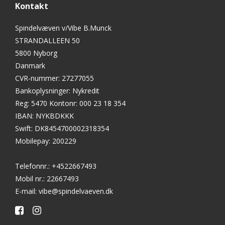
Kontakt
Spindelvæven v/Vibe B.Munck
STRANDALLEEN 50
5800 Nyborg
Danmark
CVR-nummer
:
27277055
Bankoplysninger
:
Nykredit
Reg: 5470 Kontonr: 000 23 18 354
IBAN: NYKBDKKK
Swift: DK8454700002318354
Mobilepay: 200229
Telefonnr.
:
+4522667493
Mobil nr.
:
22667493
E-mail
:
vibe@spindelvaeven.dk