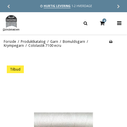
HURTIG LEVERING
1-2 HVERDAGE
0
Forside
/
Produktkatalog
/
Garn
/
Bomuldsgarn
/
Krympegarn
/
Cololastik 7100 ecru
Tilbud