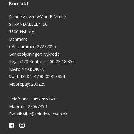
Kontakt
Spindelvæven v/Vibe B.Munck
STRANDALLEEN 50
5800 Nyborg
Danmark
CVR-nummer
:
27277055
Bankoplysninger
:
Nykredit
Reg: 5470 Kontonr: 000 23 18 354
IBAN: NYKBDKKK
Swift: DK8454700002318354
Mobilepay: 200229
Telefonnr.
:
+4522667493
Mobil nr.
:
22667493
E-mail
:
vibe@spindelvaeven.dk