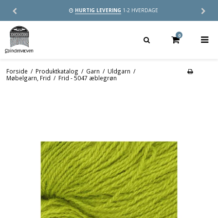
HURTIG LEVERING
1-2 HVERDAGE
0
Forside
/
Produktkatalog
/
Garn
/
Uldgarn
/
Møbelgarn, Frid
/
Frid - 5047 æblegrøn