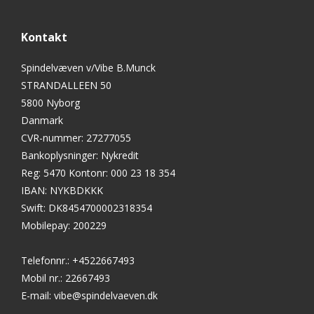
Kontakt
Spindelvæven v/Vibe B.Munck
STRANDALLEEN 50
5800 Nyborg
Danmark
CVR-nummer
:
27277055
Bankoplysninger
:
Nykredit
Reg: 5470 Kontonr: 000 23 18 354
IBAN: NYKBDKKK
Swift: DK8454700002318354
Mobilepay: 200229
Telefonnr.
:
+4522667493
Mobil nr.
:
22667493
E-mail
:
vibe@spindelvaeven.dk