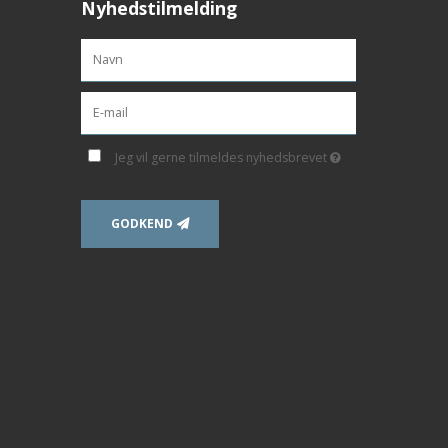
Nyhedstilmelding
Jeg vil gerne tilmeldes nyhedsbrevet
GODKEND