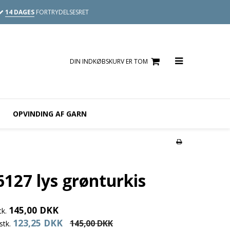
14 DAGES
FORTRYDELSESRET
DIN INDKØBSKURV ER TOM
OPVINDING AF GARN
6127 lys grønturkis
145,00 DKK
tk.
123,25 DKK
145,00 DKK
stk.