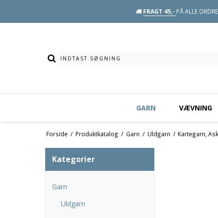
FRAGT 45,-
PÅ ALLE ORDRE 
GARN
VÆVNING
Forside
/
Produktkatalog
/
Garn
/
Uldgarn
/
Kartegarn, As
Kategorier
Garn
Uldgarn