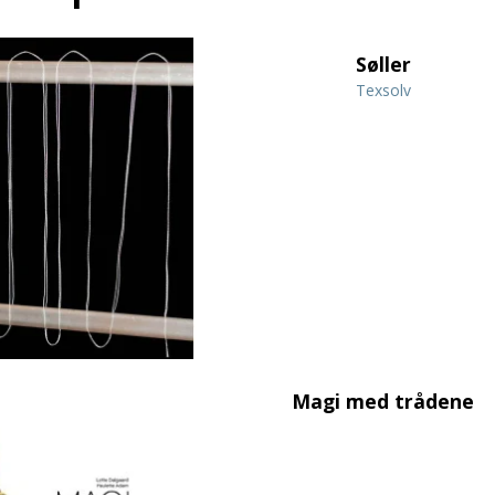
Søller
Texsolv
Magi med trådene