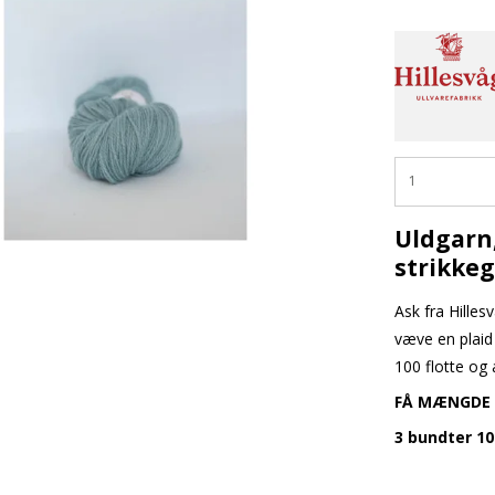
Uldgarn
strikkeg
Ask fra Hillesv
væve en plaid 
100 flotte og 
FÅ MÆNGDE
3 bundter 1