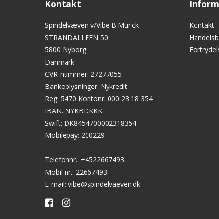
Kontakt
Inform
Spindelvæven v/Vibe B.Munck
Kontakt
STRANDALLEEN 50
Handelsb
5800 Nyborg
Fortryde
Danmark
CVR-nummer
:
27277055
Bankoplysninger
:
Nykredit
Reg: 5470 Kontonr: 000 23 18 354
IBAN: NYKBDKKK
Swift: DK8454700002318354
Mobilepay: 200229
Telefonnr.
:
+4522667493
Mobil nr.
:
22667493
E-mail
:
vibe@spindelvaeven.dk