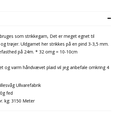
bruges som strikkegarn, Det er meget egnet til
og trøjer. Uldgarnet her strikkes på en pind 3-3,5 mm.
kefasthed på 24m. * 32 omg = 10-10cm
let og varm håndvævet plaid vil jeg anbefale omkring 4
llesvåg Ullvarefabrik
0g fed
. kg: 3150 Meter