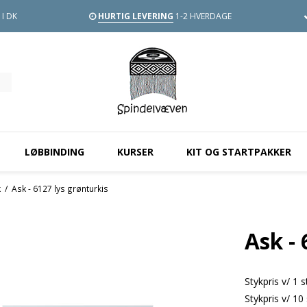
I DK
HURTIG LEVERING
1-2 HVERDAGE
LØBBINDING
KURSER
KIT OG STARTPAKKER
k
/
Ask - 6127 lys grønturkis
Ask - 
Stykpris v/ 1 s
Stykpris v/ 10 