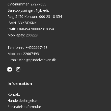
CVR-nummer
:
27277055
Bankoplysninger
:
Nykredit
Reg: 5470 Kontonr: 000 23 18 354
IBAN: NYKBDKKK
Swift: DK8454700002318354
Mobilepay: 200229
Telefonnr.
:
+4522667493
Mobil nr.
:
22667493
E-mail
:
vibe@spindelvaeven.dk
Information
Kontakt
Handelsbetingelser
Fortrydelsesformular