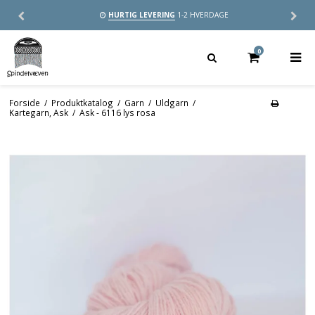
HURTIG LEVERING
1-2 HVERDAGE
0
Forside
/
Produktkatalog
/
Garn
/
Uldgarn
/
Kartegarn, Ask
/
Ask - 6116 lys rosa