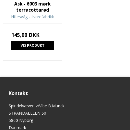
Ask - 6003 mørk
terracottarød
Hillesvåg Ullvarefabrikk
145,00 DKK
VIS PRODUKT
Kontakt
Spindelvæven v/Vibe B.Munck
STRANDALLEEN 50
5800 Nyborg
Danmark