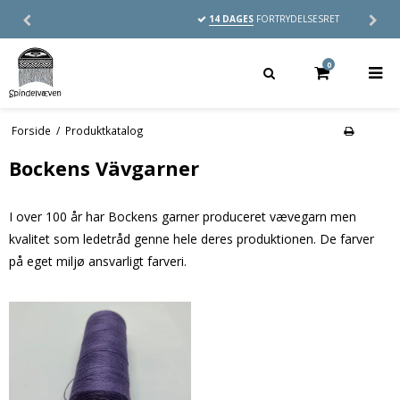
14 DAGES
FORTRYDELSESRET
0
Forside
/
Produktkatalog
Bockens Vävgarner
I over 100 år har Bockens garner produceret vævegarn men
kvalitet som ledetråd genne hele deres produktionen. De farver
på eget miljø ansvarligt farveri.