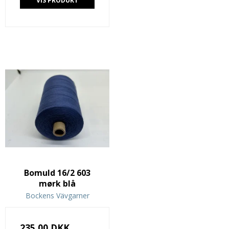
VIS PRODUKT
Bomuld 16/2 603
mørk blå
Bockens Vävgarner
235,00 DKK